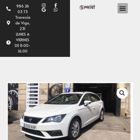
986 26
03 73
Travesía
de Vigo,
231
LUNES A
VIERNES
DE 8:00-
16:00