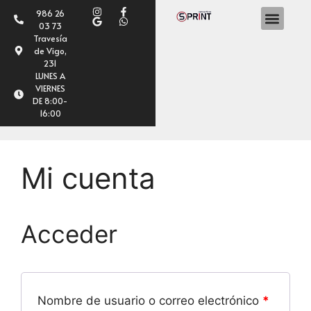
986 26
03 73
Travesía
de Vigo,
231
LUNES A
VIERNES
DE 8:00-
16:00
Mi cuenta
Acceder
Nombre de usuario o correo electrónico
*